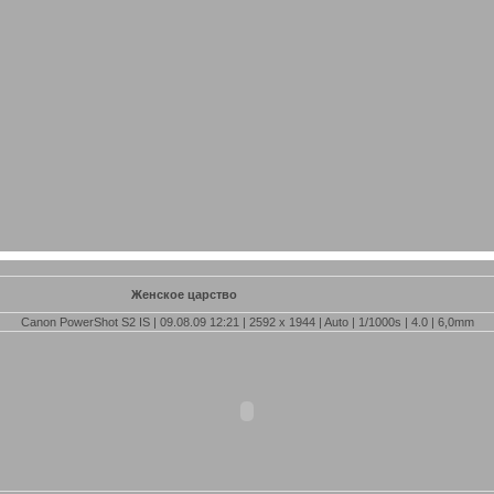
Женское царство
Canon PowerShot S2 IS | 09.08.09 12:21 | 2592 x 1944 | Auto | 1/1000s | 4.0 | 6,0mm